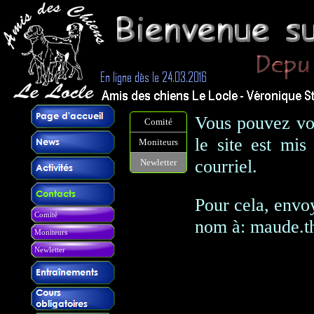
Vous pouvez vou
Comité
le site est mis
Moniteurs
courriel.
Newletter
Pour cela, envo
Comité
nom à: maude.
Moniteurs
Newletter