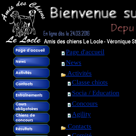
Page d'accueil
News
Activités
Classe chiots
Socia / Education
Concours
Agility
Contacts
Comité