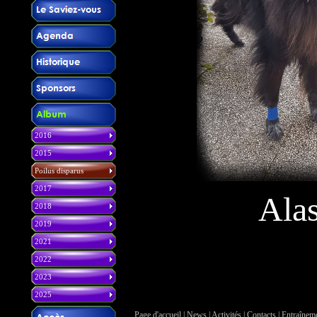
2016
2015
Poilus disparus
2017
Ala
2018
2019
2021
2022
2023
2025
Page d'accueil
|
News
|
Activités
|
Contacts
|
Entraînem