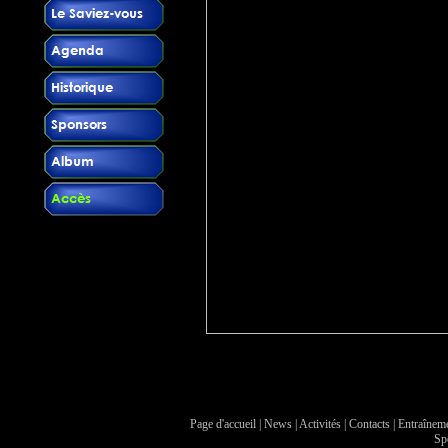
alt=""
Page d'accueil
|
News
|
Activités
|
Contacts
|
Entraînem
Sp