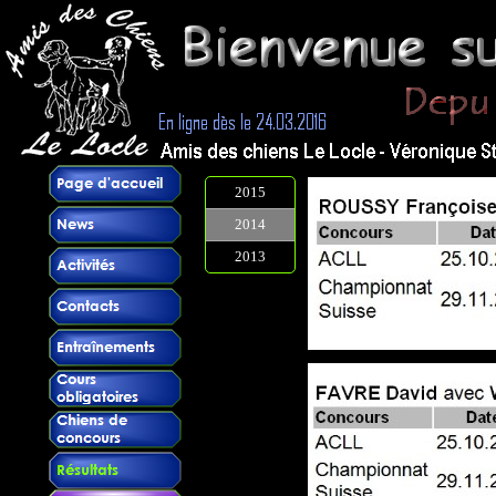
2015
2014
2013